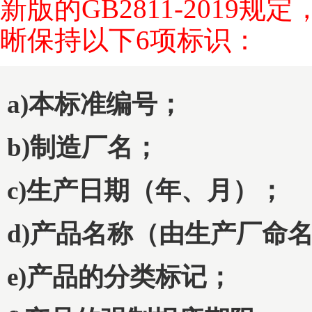
新版的GB2811-2019规定
晰保持以下6项标识：
a)本标准编号；
b)制造厂名；
c)生产日期（年、月）；
d)产品名称（由生产厂命
e)产品的分类标记；