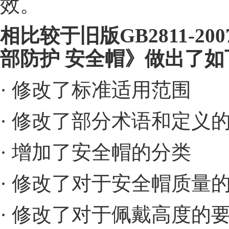
效。
相比较于旧版GB2811-20
部防护 安全帽》做出了如
· 修改了标准适用范围
· 修改了部分术语和定义
· 增加了安全帽的分类
· 修改了对于安全帽质量
· 修改了对于佩戴高度的