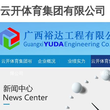
云开体育集团有限公司
云开体育集团有
企业概况
业绩实力
云开体育
限公司
限公