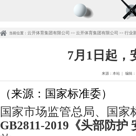
云开体育集团有限公司
云开体育集团有限公司
行业
当前位置：
>>
>>
7月1日起
来源：本站 | 编辑：管理
（来源：
国家标准委
）
国家市场监管总局、国家
GB2811-2019《头部防护