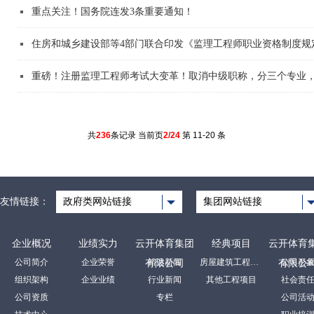
重点关注！国务院连发3条重要通知！
住房和城乡建设部等4部门联合印发《监理工程师职业资格制度规
重磅！注册监理工程师考试大变革！取消中级职称，分三个专业
共
236
条记录 当前页
2/24
第 11-20 条
友情链接：
政府类网站链接
集团网站链接
企业概况
业绩实力
云开体育集团
经典项目
云开体育
公司简介
企业荣誉
裕达新闻
房屋建筑工程项目
公司形
有限公司
有限公
组织架构
企业业绩
行业新闻
其他工程项目
社会责
公司资质
专栏
公司活