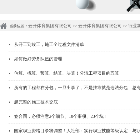
云开体育集团有限公司
云开体育集团有限公司
行业
当前位置：
>>
>>
从开工到竣工，施工全过程文件清单
如何做好劳务队伍的管理
估算、概算、预算、结算、决算！分清工程项目的五算
所有的工程都在分包，一旦出事了，不是挂靠就是违法分包，总有
超完整的施工技术交底
签合同，必须注意2个细节、10个事项、23个坑！
国家职业资格目录将调整！人社部：实行职业技能等级认定，与