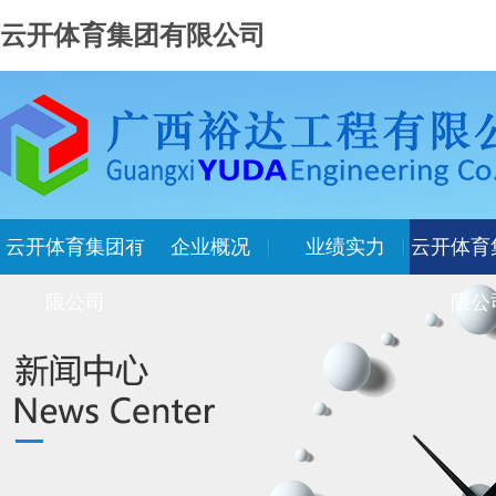
云开体育集团有限公司
云开体育集团有
企业概况
业绩实力
云开体育
限公司
限公