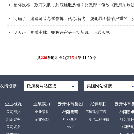
招标投标、政府采购，到底谁服从谁？财政部：修改《政府采购
明确了！建造师等考试作弊、代考/替考，属犯罪！情节严重的，
明天起，资质审批、职称评审等一批新规，正式实施！
共
236
条记录 当前页
5/24
第 41-50 条
友情链接：
政府类网站链接
集团网站链接
企业概况
业绩实力
云开体育集团
经典项目
云开体育
公司简介
企业荣誉
裕达新闻
房屋建筑工程项目
公司形
有限公司
有限公
组织架构
企业业绩
行业新闻
其他工程项目
社会责
公司资质
专栏
公司活